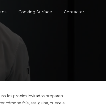
tos
Cooking Surface
Contactar
uso los propios invitados preparan
r cómo se fríe, asa, guisa, cuece e