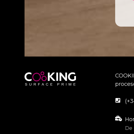
COOKIN
proceso
(+3
Hor
De 