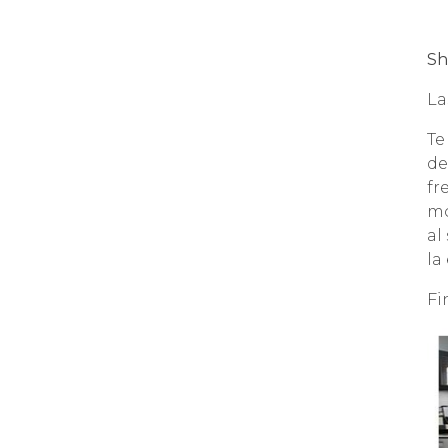
Sh
La
Te
de
fr
mo
al
la
Fi