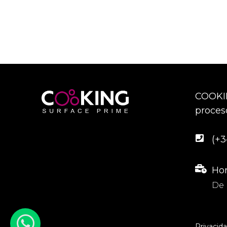
COOKIN
proceso
(+3
Hor
De 
Privacid