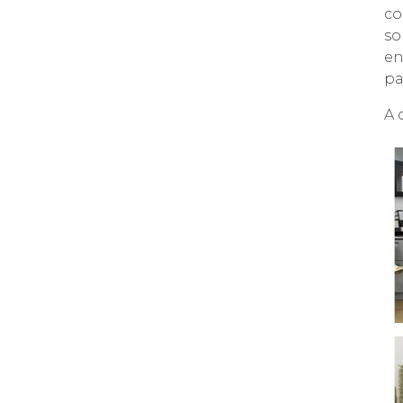
co
so
en
pa
A 