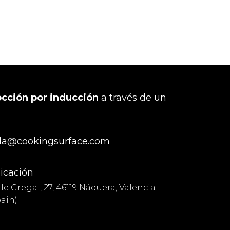
occión por inducción
a través de un
la@cookingsurface.com
icación
le Gregal, 27, 46119 Náquera, Valencia
pain)