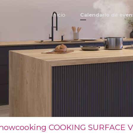
Inicio
Calendario de even
howcooking COOKING SURFACE Vit